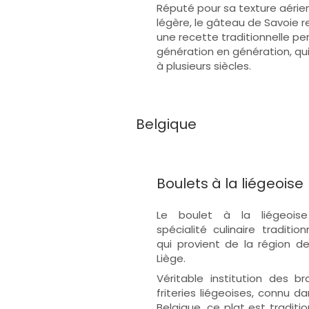
Réputé pour sa texture aérie
légère, le gâteau de Savoie r
une recette traditionnelle p
génération en génération, qu
à plusieurs siècles.
Belgique
Boulets à la liégeoise
Le boulet à la liégeois
spécialité culinaire traditio
qui provient de la région de 
Liège.
Véritable institution des br
friteries liégeoises, connu d
Belgique, ce plat est traditi