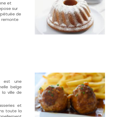
nne et
epose sur
erpétuée de
i remonte
e est une
nnelle belge
la ville de
asseries et
ans toute la
onnellement