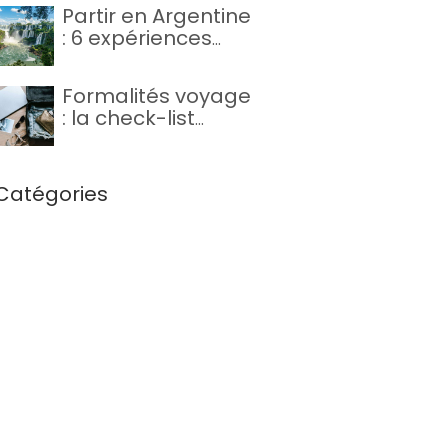
8 jours
Partir en Argentine
: 6 expériences
inoubliables qui
valent le voyage
Formalités voyage
(+ notre itinéraire
: la check-list
conseillé)
complète avant
de partir à
l’étranger
Catégories