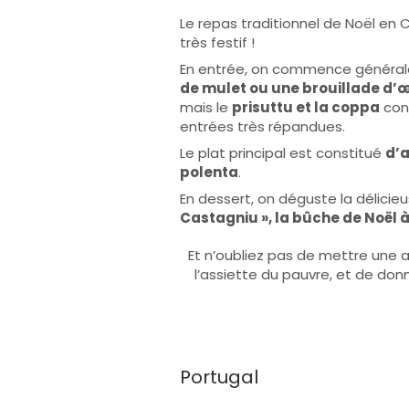
Le repas traditionnel de Noël en 
très festif !
En entrée, on commence généra
de mulet ou une brouillade d’œ
mais le
prisuttu et la coppa
cons
entrées très répandues.
Le plat principal est constitué
d’a
polenta
.
En dessert, on déguste la délicie
Castagniu », la bûche de Noël 
Et n’oubliez pas de mettre une as
l’assiette du pauvre, et de donn
Portugal