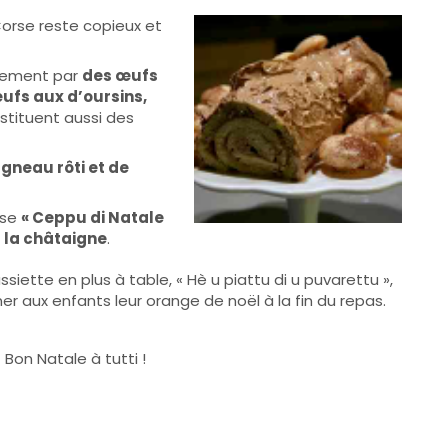
Corse reste copieux et
lement par
des œufs
ufs aux d’oursins,
tituent aussi des
gneau rôti et de
use
« Ceppu di Natale
à la châtaigne
.
siette en plus à table, « Hè u piattu di u puvarettu »,
er aux enfants leur orange de noël à la fin du repas.
Bon Natale à tutti !