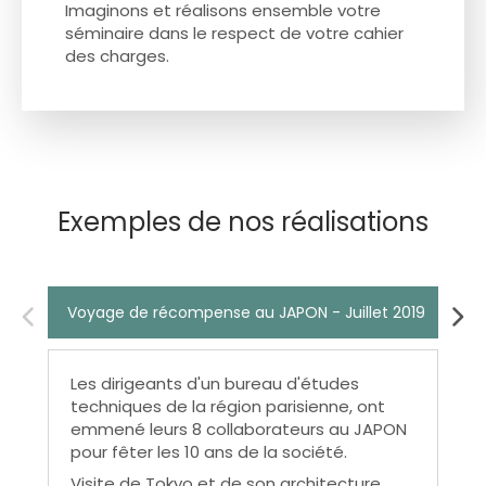
Imaginons et réalisons ensemble votre
séminaire dans le respect de votre cahier
des charges.
Exemples de nos réalisations
Voyage de récompense au JAPON - Juillet 2019
Sé
Les dirigeants d'un bureau d'études
techniques de la région parisienne, ont
emmené leurs 8 collaborateurs au JAPON
pour fêter les 10 ans de la société.
Visite de Tokyo et de son architecture,