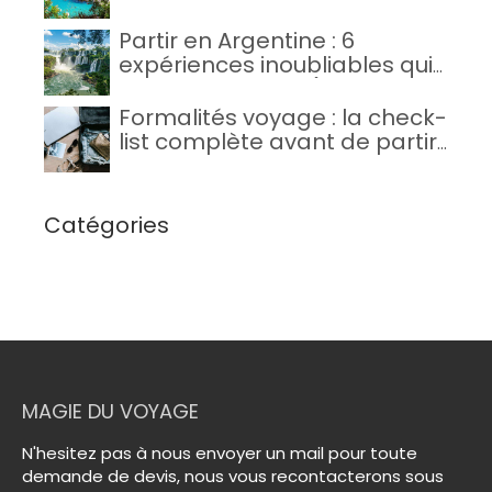
jours
Partir en Argentine : 6
expériences inoubliables qui
valent le voyage (+ notre
itinéraire conseillé)
Formalités voyage : la check-
list complète avant de partir
à l’étranger
Catégories
MAGIE DU VOYAGE
N'hesitez pas à nous envoyer un mail pour toute
demande de devis, nous vous recontacterons sous